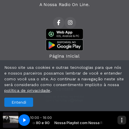
A Nossa Radio On Line.
Página Inicial
Programação
Nosso site usa cookies e outras tecnologias para que nós
e nossos parceiros possamos lembrar de você e entender
Notícias
como você usa o site. Ao continuar a navegação neste site
será considerado como consentimento implícito à nossa
Contato
política de privacidade
.
Todos os direitos reservados.
Com a tecnologia
Entendi
10:00 - 16:00
 Without You (Remastered 2007)
ist com Nossa Radio 80 e 90
Nossa Playlist com Nossa Radio 80 e 90
U2 - With Or Without You (Remastered 2