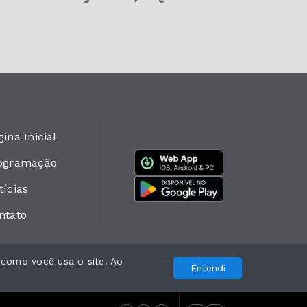
ina Inicial
ogramação
tícias
ntato
 como você usa o site. Ao
Com a tecnologia
Entendi