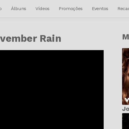
o
Álbuns
Vídeos
Promoções
Eventos
Reca
M
ovember Rain
Jo