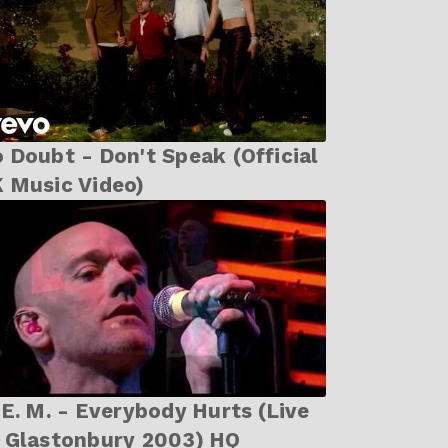
 Doubt - Don't Speak (Official
 Music Video)
. - Everybody Hurts (Live
 Glastonbury 2003) HQ