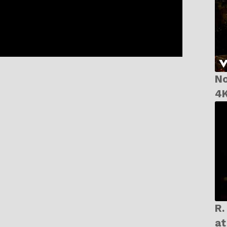
No
4K
R. E. M
at