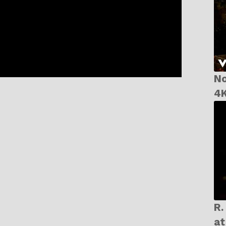
No
4K
R. E. M
at