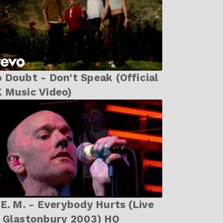
 Doubt - Don't Speak (Official
 Music Video)
. - Everybody Hurts (Live
 Glastonbury 2003) HQ