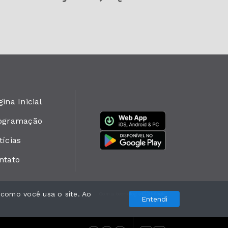
ina Inicial
ogramação
tícias
ntato
 como você usa o site. Ao
Com a tecnologia
Entendi