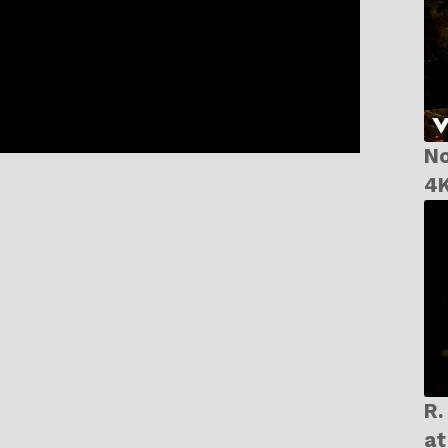
No
4K
R. E. M
at