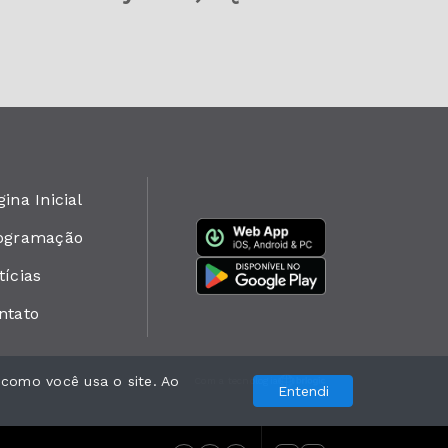
ina Inicial
ogramação
tícias
ntato
 como você usa o site. Ao
Com a tecnologia
Entendi