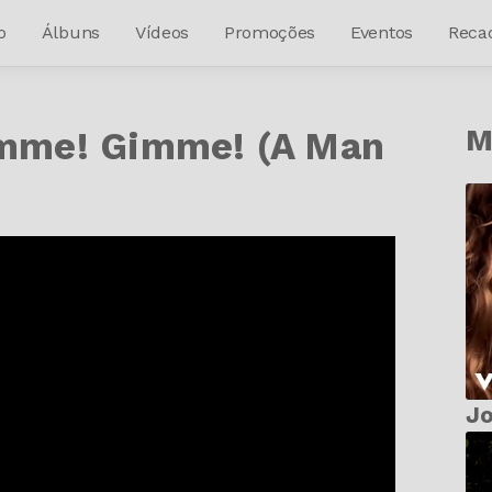
o
Álbuns
Vídeos
Promoções
Eventos
Reca
M
mme! Gimme! (A Man
Jo