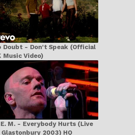
 Doubt - Don't Speak (Official
 Music Video)
. - Everybody Hurts (Live
 Glastonbury 2003) HQ